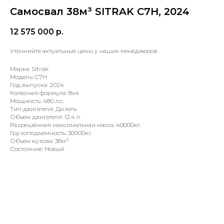
Самосвал 38м³ SITRAK C7H, 2024
12 575 000
р.
Уточняйте актуальные цены у наших менеджеров
Марка: Sitrak
Модель: C7H
Год выпуска: 2024
Колесная формула: 8х4
Мощность: 480 л.с.
Тип двигателя: Дизель
Объем двигателя: 12.4 л.
Разрешённая максимальная масса: 40000кг.
Грузоподъемность: 30000кг.
Объем кузова: 38м³
Состояние: Новый