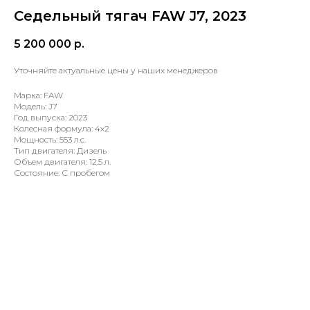
Седельный тягач FAW J7, 2023
5 200 000
р.
Уточняйте актуальные цены у наших менеджеров
Марка: FAW
Модель: J7
Год выпуска: 2023
Колесная формула: 4х2
Мощность: 553 л.с.
Тип двигателя: Дизель
Объем двигателя: 12.5 л.
Состояние: С пробегом