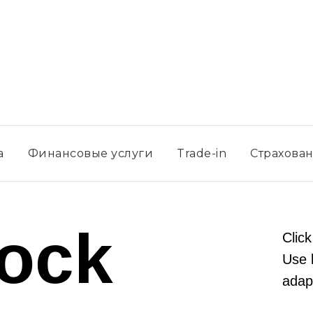
а
Финансовые услуги
Trade-in
Страхова
lock
Click
Use 
adapt